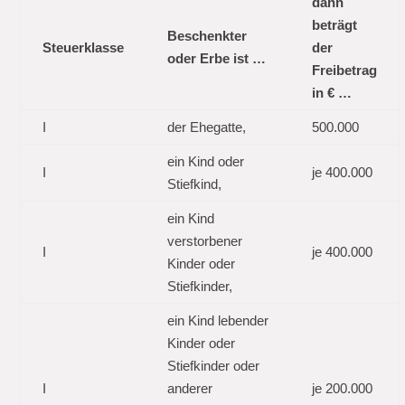
dann
beträgt
Beschenkter
Steuerklasse
der
oder Erbe ist …
Freibetrag
in € …
I
der Ehegatte,
500.000
ein Kind oder
I
je 400.000
Stiefkind,
ein Kind
verstorbener
I
je 400.000
Kinder oder
Stiefkinder,
ein Kind lebender
Kinder oder
Stiefkinder oder
I
anderer
je 200.000